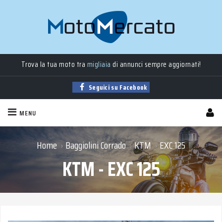
Moto
nuove
,
usate
, a
km 0
e
aziendali
in vendita!
Trova la tua moto tra
migliaia
di annunci sempre aggiornati!
Seguici su Facebook
MENU
Home
Baggiolini Corrado
KTM
EXC 125
›
›
›
KTM - EXC 125