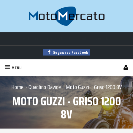
Moto
nuove
,
usate
, a
km 0
e
aziendali
in vendita!
Trova la tua moto tra
migliaia
di annunci sempre aggiornati!
Seguici su Facebook
MENU
Home
Quaglino Davide
Moto Guzzi
Griso 1200 8V
›
›
›
MOTO GUZZI - GRISO 1200
8V