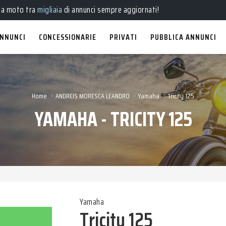
ve
,
usate
, a
km 0
e
aziendali
in vendita!
ua moto tra
migliaia
di annunci sempre aggiornati!
NNUNCI
CONCESSIONARIE
PRIVATI
PUBBLICA ANNUNCI
›
›
›
Home
ANDREIS MORESCA LEANDRO
Yamaha
Tricity 125
YAMAHA - TRICITY 125
Yamaha
Tricity 125