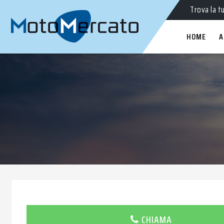
Moto
nuo
Trova la t
HOME
A
CHIAMA