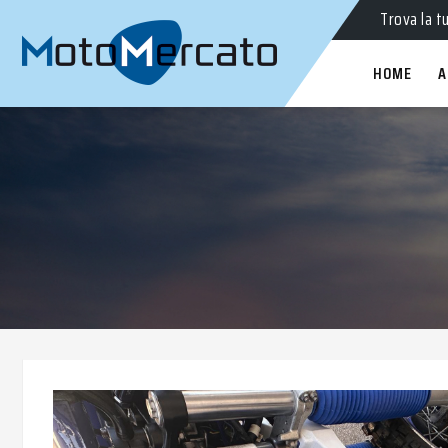
Moto
nuo
Trova la t
HOME
A