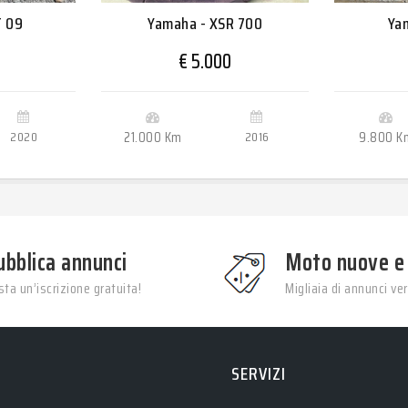
T 09
Yamaha - XSR 700
Ya
€ 5.000
2020
21.000 Km
2016
9.800 K
ubblica annunci
Moto nuove e
ta un’iscrizione gratuita!
Migliaia di annunci veri
SERVIZI