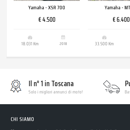
Yamaha - XSR 700
Yamaha - M
€ 4.500
€ 6.400
18.031 Km
2018
33.500 Km
Il n° 1 in Toscana
P
Solo i migliori annunci di moto!
Bas
CHI SIAMO