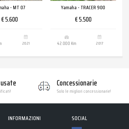
maha - MT 07
Yamaha - TRACER 900
€ 5.600
€ 5.500
m
2021
42.000 Km
2017
 usate
Concessionarie
ficati!
Solo le migliori concessionarie!
INFORMAZIONI
SOCIAL