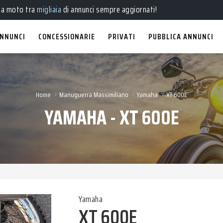
ve
,
usate
, a
km 0
e
aziendali
in vendita!
ua moto tra
migliaia
di annunci sempre aggiornati!
NNUNCI
CONCESSIONARIE
PRIVATI
PUBBLICA ANNUNCI
›
›
›
Home
Manuguerra Massimiliano
Yamaha
XT 600E
YAMAHA - XT 600E
Yamaha
XT 600E