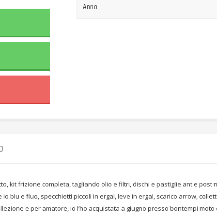
Anno
O
 kit frizione completa, tagliando olio e filtri, dischi e pastiglie ant e pos
 blu e fluo, specchietti piccoli in ergal, leve in ergal, scarico arrow, collett
collezione e per amatore, io l’ho acquistata a giugno presso bontempi moto 