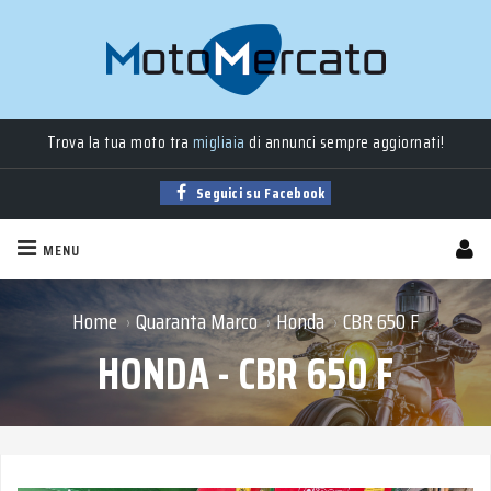
Moto
nuove
,
usate
, a
km 0
e
aziendali
in vendita!
Trova la tua moto tra
migliaia
di annunci sempre aggiornati!
Seguici su Facebook
MENU
Home
Quaranta Marco
Honda
CBR 650 F
›
›
›
HONDA - CBR 650 F