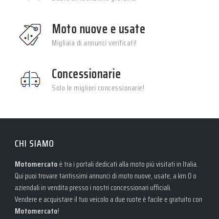
Moto nuove e usate
Migliaia di annunci verificati!
Concessionarie
Solo le migliori concessionarie!
CHI SIAMO
Motomercato
è tra i portali dedicati alla moto più visitati in Italia.
Qui puoi trovare tantissimi annunci di moto nuove, usate, a km 0 o
aziendali in vendita presso i nostri concessionari ufficiali.
Vendere e acquistare il tuo veicolo a due ruote è facile e gratuito con
Motomercato
!