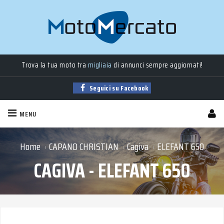
Trova la tua moto tra
migliaia
di annunci sempre aggiornati!
Seguici su Facebook
MENU
Home
CAPANO CHRISTIAN
Cagiva
ELEFANT 650
›
›
›
CAGIVA - ELEFANT 650