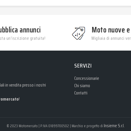
ubblica annunci
Moto nuove e
ta un’iscrizione gratuita!
Migliaia di annunci veri
SERVIZI
Concessionarie
li in vendita presso i nostri
Chi siamo
Contatti
omercato
!
Insieme S.r.l.
© 2023 Motomercato | P.IVA 01899700502 | Marchio e progetto di