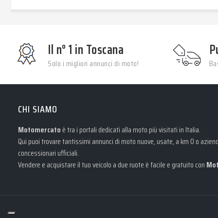
Il n° 1 in Toscana
P
Solo i migliori annunci di moto!
Bas
CHI SIAMO
Motomercato
è tra i portali dedicati alla moto più visitati in Italia.
Qui puoi trovare tantissimi annunci di moto nuove, usate, a km 0 o azienda
concessionari ufficiali.
Vendere e acquistare il tuo veicolo a due ruote è facile e gratuito con
Mot