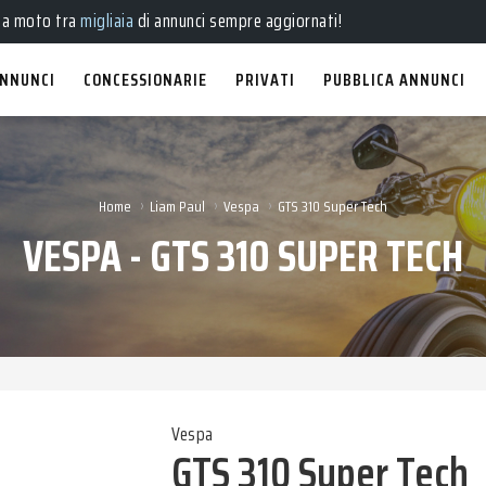
ua moto tra
migliaia
di annunci sempre aggiornati!
NNUNCI
CONCESSIONARIE
PRIVATI
PUBBLICA ANNUNCI
›
›
›
Home
Liam Paul
Vespa
GTS 310 Super Tech
VESPA - GTS 310 SUPER TECH
Vespa
GTS 310 Super Tech