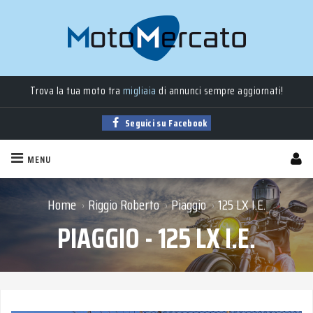
Trova la tua moto tra
migliaia
di annunci sempre aggiornati!
Seguici su Facebook
MENU
Home
Riggio Roberto
Piaggio
125 LX I.E.
›
›
›
PIAGGIO - 125 LX I.E.