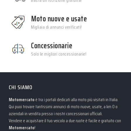
Basta un’iscrizione gratuita!
Moto nuove e usate
Migliaia di annunci verificati!
Concessionarie
Solo le migliori concessionarie!
CHI SIAMO
Motomercato
è tra i portali dedicati alla moto più visitati in Italia.
Qui puoi trovare tantissimi annunci di moto nuove, usate, a km 0 o
aziendali in vendita presso i nostri concessionari ufficiali.
Vendere e acquistare il tuo veicolo a due ruote è facile e gratuito con
Motomercato
!