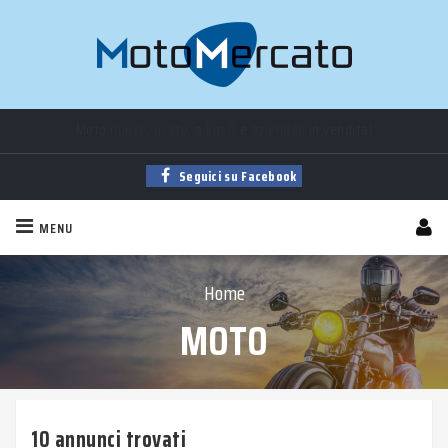
Moto
nuove
,
usate
, a
km 0
e
aziendali
in vendita!
Trova la tua moto tra
migliaia
di annunci sempre aggiornati!
Seguici su Facebook
MENU
Home
MOTO
10 annunci trovati