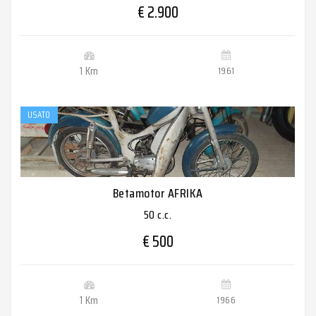
€ 2.900
1 Km
1961
USATO
Betamotor AFRIKA
50 c.c.
€ 500
1 Km
1966