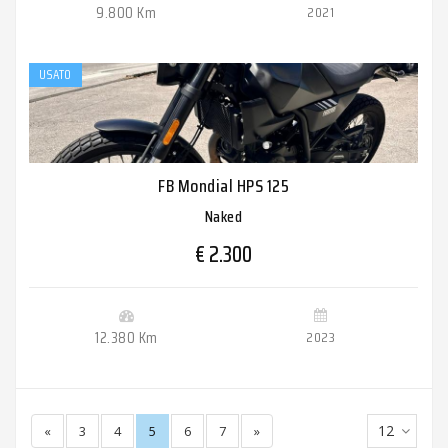
9.800 Km
2021
USATO
FB Mondial HPS 125
Naked
€ 2.300
12.380 Km
2023
12
«
3
4
5
6
7
»