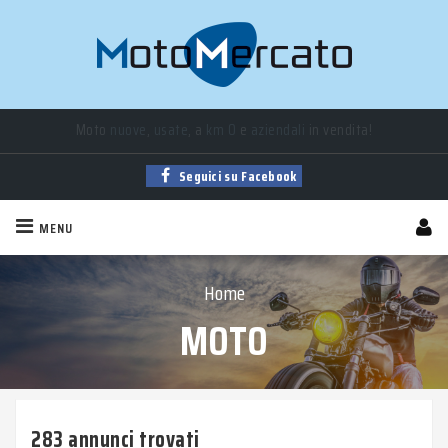
Moto
nuove
,
usate
, a
km 0
e
aziendali
in vendita!
Seguici su Facebook
MENU
Home
MOTO
283 annunci trovati