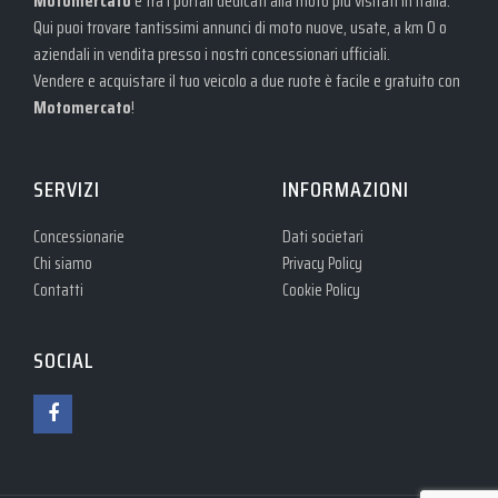
Motomercato
è tra i portali dedicati alla moto più visitati in Italia.
Qui puoi trovare tantissimi annunci di moto nuove, usate, a km 0 o
aziendali in vendita presso i nostri concessionari ufficiali.
Vendere e acquistare il tuo veicolo a due ruote è facile e gratuito con
Motomercato
!
SERVIZI
INFORMAZIONI
Concessionarie
Dati societari
Chi siamo
Privacy Policy
Contatti
Cookie Policy
SOCIAL