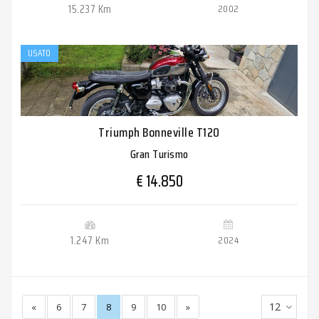
15.237 Km
2002
USATO
Triumph Bonneville T120
Gran Turismo
€ 14.850
1.247 Km
2024
12
«
6
7
8
9
10
»