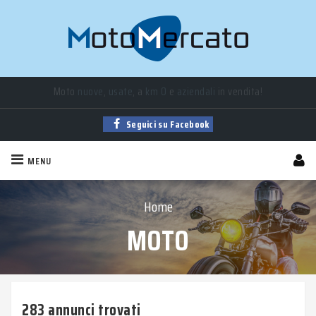
Moto
nuove
,
usate
, a
km 0
e
aziendali
in vendita!
Seguici su Facebook
MENU
Home
MOTO
283 annunci trovati