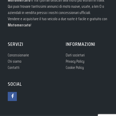
Motomercato
è tra i portali dedicati alla moto più visitati in Italia.
Qui puoi trovare tantissimi annunci di moto nuove, usate, a km 0 o
aziendali in vendita presso i nostri concessionari ufficiali.
Vendere e acquistare il tuo veicolo a due ruote è facile e gratuito con
Motomercato
!
SERVIZI
INFORMAZIONI
Concessionarie
Dati societari
Chi siamo
Privacy Policy
Contatti
Cookie Policy
SOCIAL